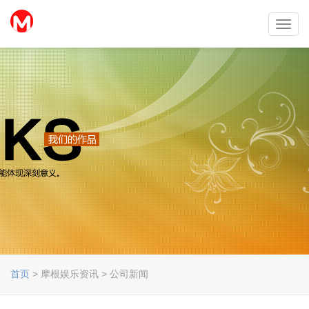
Toggl
navig
首页
> 摩根娱乐资讯 > 公司新闻