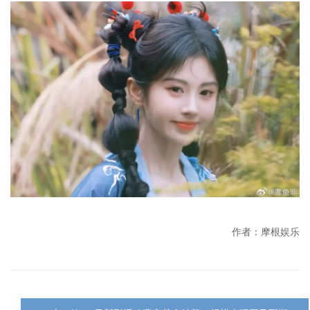
作者：摩根娱乐