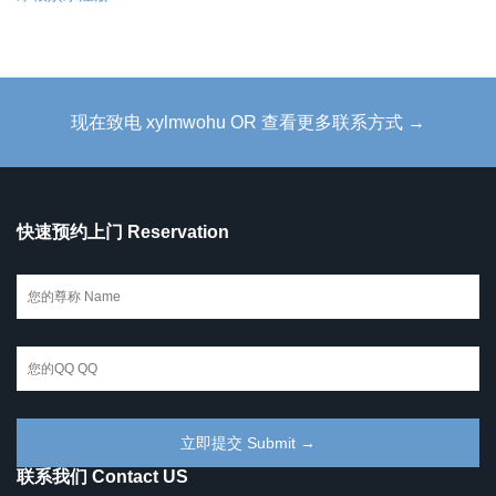
现在致电 xylmwohu OR 查看更多联系方式 →
快速预约上门 Reservation
联系我们 Contact US