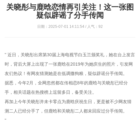
关晓彤与鹿晗恋情再引关注！这一张图
疑似辟谣了分手传闻
日期：2025-07-01 14:11:54 / 人气：92
" 近日，关晓彤出席第30届上海电视节白玉兰颁奖礼，她在台上发言
时，背后大屏上出现了一张鹿晗在2019年为她庆生的照片，引发网
友们热议！有网友猜测她是在低调撒狗粮，疑似辟谣分手传闻。
据悉，今年2月，全网忽然都在传相恋8年的鹿晗与关晓彤已经分
手，相关话题在热搜榜上逗留多日，备受关注。
再加上今年关晓彤并未卡零点为鹿晗庆祝生日，更是被不少网友猜
测二人已经分手了，但鹿晗和关晓彤二人都未回应过分手传闻。
"