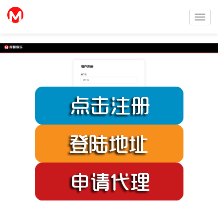
Toggl
navig