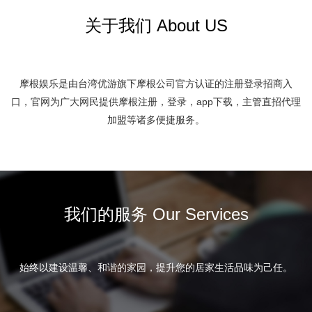
关于我们 About US
摩根娱乐是由台湾优游旗下摩根公司官方认证的注册登录招商入
口，官网为广大网民提供摩根注册，登录，app下载，主管直招代理
加盟等诸多便捷服务。
我们的服务 Our Services
始终以建设温馨、和谐的家园，提升您的居家生活品味为己任。