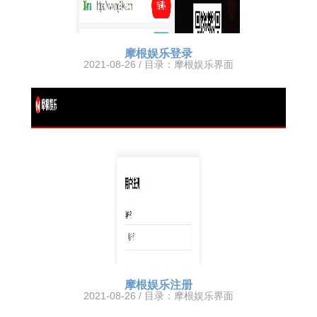
摩根娱乐登录
2021-08-26 / 目录：
摩根娱乐界面
摩根娱乐注册
2021-08-26 / 目录：
摩根娱乐界面