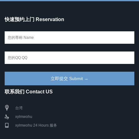
快速预约上门 Reservation
联系我们 Contact US
台湾
xylmwohu
xylmwohu 24 Hours 服务