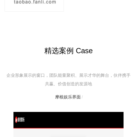
精选案例 Case
企业形象展示的窗口，团队能量聚积、展示才华的舞台，伙伴携手
共赢、价值创造的发源地
摩根娱乐界面
/